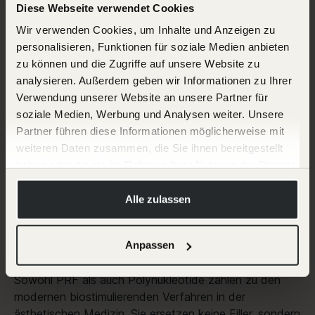
Diese Webseite verwendet Cookies
Nach der Injektion wirken Polynukleotide auf mehreren
Wir verwenden Cookies, um Inhalte und Anzeigen zu
Ebenen:
personalisieren, Funktionen für soziale Medien anbieten
zu können und die Zugriffe auf unsere Website zu
Aktivierung der Fibroblasten
analysieren. Außerdem geben wir Informationen zu Ihrer
Förderung der Kollagen- und Elastinbildung
Verwendung unserer Website an unsere Partner für
Verbesserung der Hautfeuchtigkeit
soziale Medien, Werbung und Analysen weiter. Unsere
Unterstützung der Zellregeneration
Partner führen diese Informationen möglicherweise mit
weiteren Daten zusammen, die Sie ihnen bereitgestellt
Das Ergebnis ist eine sichtbar verbesserte Hautqualität,
haben oder die sie im Rahmen Ihrer Nutzung der Dienste
insbesondere bei feinen Linien, müder Haut und der
gesammelt haben.
empfindlichen Augenregion.
Hier finden Sie mehr Informationen:
Alle zulassen
PRF vs. Polynukleotide: Welche
Impressum
Anpassen
Datenschutz
Behandlung ist besser?
Sowohl PRF als auch Polynukleotide zählen zu den
modernen biostimulierenden Verfahren in der
ästhetischen Medizin. Sie ersetzen keine Filler, sondern