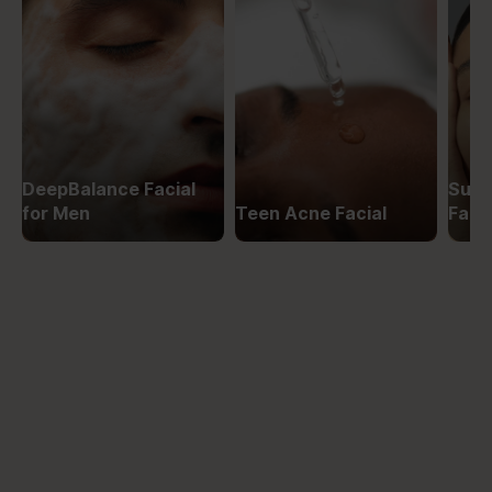
DeepBalance Facial
Supe
for Men
Teen Acne Facial
Facia