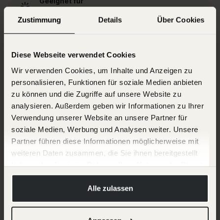
Geeignet für
Alle Hauttypen
Zustimmung
Details
Über Cookies
Diese Webseite verwendet Cookies
Wir verwenden Cookies, um Inhalte und Anzeigen zu
personalisieren, Funktionen für soziale Medien anbieten
zu können und die Zugriffe auf unsere Website zu
analysieren. Außerdem geben wir Informationen zu Ihrer
Verwendung unserer Website an unsere Partner für
soziale Medien, Werbung und Analysen weiter. Unsere
Partner führen diese Informationen möglicherweise mit
weiteren Daten zusammen, die Sie ihnen bereitgestellt
haben oder die sie im Rahmen Ihrer Nutzung der Dienste
gesammelt haben.
Hier finden Sie mehr Informationen:
Alle zulassen
Reinigung, Peeling, Entfernung von Unreinheiten
Impressum
und Hydratation der Haut