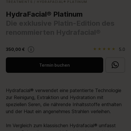
TREATMENTS
/
HYDRAFACIAL® PLATINUM
HydraFacial® Platinum
Die exklusive Platin-Edition des
renommierten Hydrafacial®
★
★
★
★
★
350,00 €
i
5.0
Termin buchen
Hydrafacial® verwendet eine patentierte Technologie
zur Reinigung, Extraktion und Hydratation mit
speziellen Seren, die nährende Inhaltsstoffe enthalten
und der Haut ein angenehmes Strahlen verleihen.
Im Vergleich zum klassischen Hydrafacial® umfasst