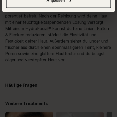
Anpassen
Datenschutz
HydraFacial® ist ein System, dass die Haut sanft aber
effektiv von abgestorbener Haut, Talg und Schmutz
porentief befreit. Nach der Reinigung wird deine Haut
mit einer feuchtigkeitsspendenden Lösung versorgt.
Mit einem HydraFacial® kannst du feine Linien, Falten
& Flecken reduzieren, stärkst die Elastizität und
Festigkeit deiner Haut. Außerdem siehst du jünger und
frischer aus durch einen ebenmässigeren Teint, kleinere
Poren sowie eine glattere Hauttextur und du beugst
öliger und verstopfter Haut vor.
Häufige Fragen
Weitere Treatments